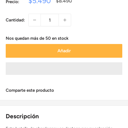
Precio
$5.490
Precio
$8.490
Precio:
habitual
de
venta
Cantidad:
Nos quedan más de 50 en stock
Añadir
Comparte este producto
Descripción