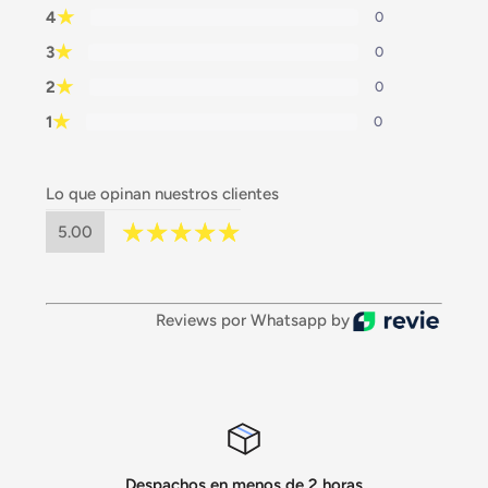
★
4
0
★
3
0
★
2
0
★
1
0
Lo que opinan nuestros clientes
5.00
Reviews por Whatsapp by
Despachos en menos de 2 horas