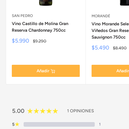
SAN PEDRO
MORANDÉ
Vino Castillo de Molina Gran
Vino Morande Sele
Reserva Chardonnay 750cc
Viñedos Gran Rese
Sauvignon 750cc
Precio
$5.990
Precio
$9.290
de
habitual
Precio
$5.490
Precio
$8.490
venta
de
habitual
venta
Añadir
Añadi
5.00
1 OPINIONES
★
5
1